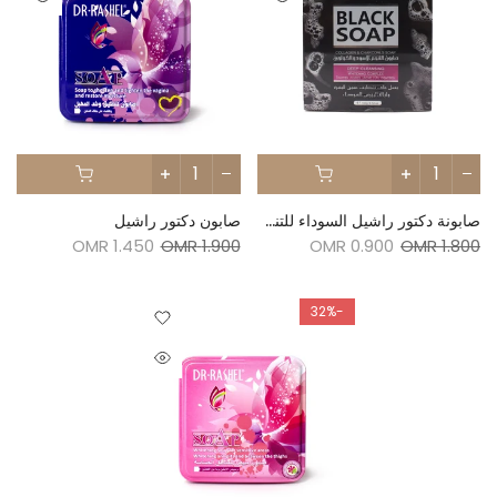
صابونة دكتور راشيل السوداء للتنظيف العميق بالكولاجين والفحم
صابون دكتور راشيل
1.450 OMR
1.900 OMR
0.900 OMR
1.800 OMR
-32%