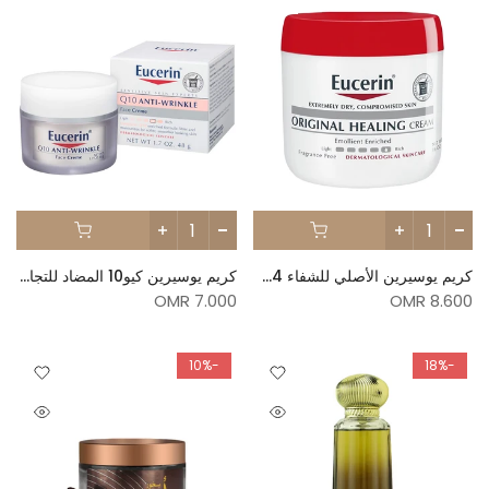
كريم يوسيرين الأصلي للشفاء 454 جرام
كريم يوسيرين كيو10 المضاد للتجاعيد - 48ج
7.000 OMR
8.600 OMR
-10%
-18%