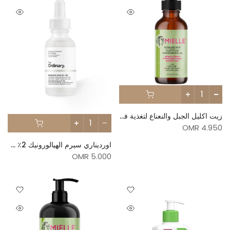
زيت اكليل الجبل والنعناع لتغذية فروة الرأس والشعر من ميلي - 59مل
4.950 OMR
اورديناري سيرم الهيالورونيك 2٪ + B5
5.000 OMR