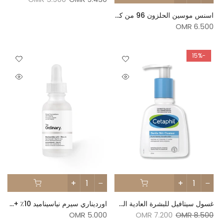
اسنس موسين الحلزون 96 من كوسركس - 100مل
6.500 OMR
-15%
غسول سيتافيل للبشرة العادية الى الجافة والحساسة - 236مل
اورديناري سيرم نياسيناميد 10٪ + زنك 1٪
5.000 OMR
7.200 OMR
8.500 OMR