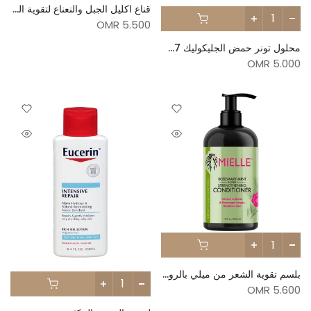
قناع اكليل الجبل والنعناع لتقوية الشعر من ميلي - 340ج
5.500 OMR
محلول تونر حمض الجليكوليك 7% من ذا اورديناري - 240مل
5.000 OMR
بلسم تقوية الشعر من ميلي بالروزماري والنعناع
5.600 OMR