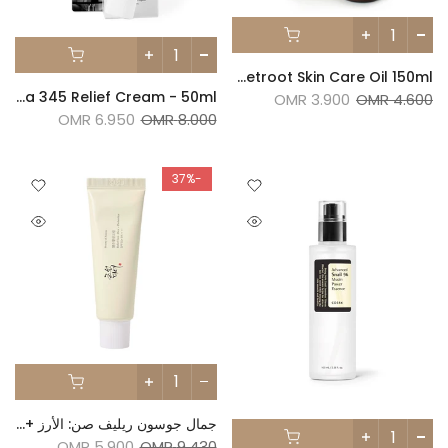
MS Natural Carrot And Beetroot Skin Care Oil 150ml
Dr.Althea 345 Relief Cream - 50ml
3.900 OMR
4.600 OMR
6.950 OMR
8.000 OMR
-37%
جمال جوسون ريليف صن: الأرز + البروبيوتيك (SPF50+ PA++++) 50 مل
5.900 OMR
9.430 OMR