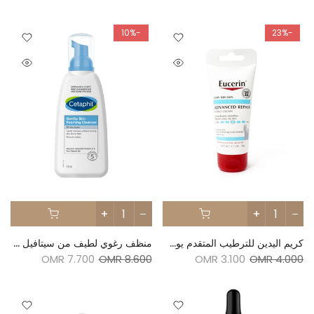
-10%
-23%
كريم اليدين للترطيب المتقدم يوسيرين - 78ج
منظف رغوي لطيف من سيتافيل 236 مل
7.700 OMR
8.600 OMR
3.100 OMR
4.000 OMR