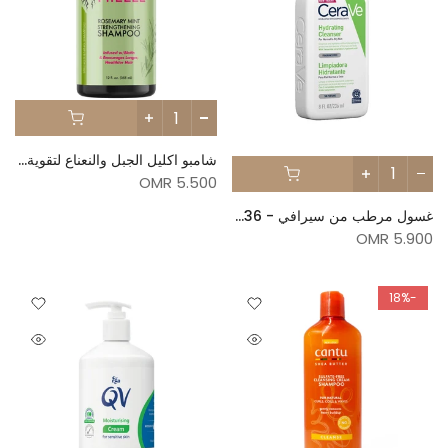
شامبو اكليل الجبل والنعناع لتقوية الشعر من ميلي - 355مل
5.500 OMR
غسول مرطب من سيرافي - 236مل
5.900 OMR
-18%